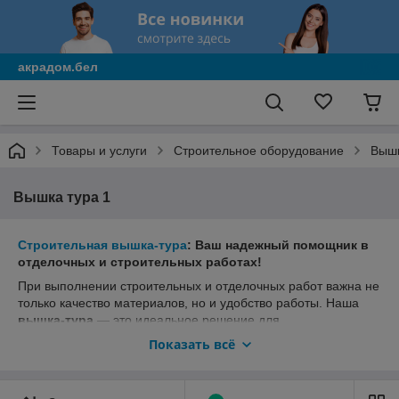
акрадом.бел
Товары и услуги
Строительное оборудование
Вышк
Вышка тура 1
Строительная вышка-тура
: Ваш надежный помощник в
отделочных и строительных работах!
При выполнении строительных и отделочных работ важна не
только качество материалов, но и удобство работы. Наша
вышка-тура
— это идеальное решение для
профессионалов и любителей, стремящихся к
Показать всё
эффективному и безопасному процессу!
Почему выбирают вышку-туру ?