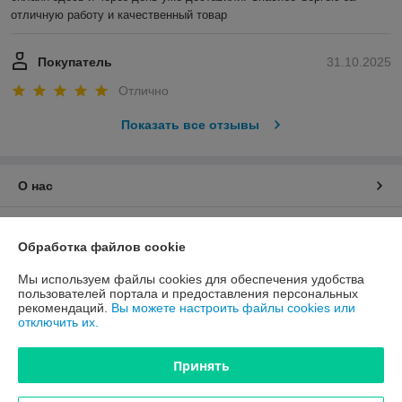
отличную работу и качественный товар
Покупатель
31.10.2025
Отлично
Показать все отзывы
О нас
Контакты
Обработка файлов cookie
Доставка и оплата
Мы используем файлы cookies для обеспечения удобства
пользователей портала и предоставления персональных
рекомендаций.
Вы можете настроить файлы cookies или
График работы
отключить их.
Полная версия сайта
Принять
Политика обработки cookies