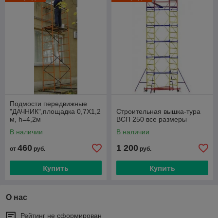
Складная конструкция для удобного хранения.
📞
Не упустите возможность улучшить качество своих
работ!
Закажите вышку-туру уже сегодня и получите
надежного партнера для ваших строительных проектов!
🔗
Свяжитесь с нами
для консультации и оформления
заказа. Сделайте шаг к удобству и безопасности в
строительстве с вышкой-турой !
+375 (29) 157-77-22
+375 (17) 368-77
-22
Подмости передвижные
"ДАЧНИК",площадка 0,7Х1,2
Строительная вышка-тура
м, h=4,2м
ВСП 250 все размеры
В наличии
В наличии
460
1 200
от
руб.
руб.
Купить
Купить
О нас
Рейтинг не сформирован