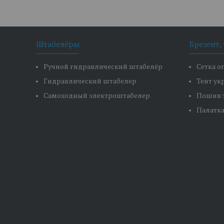
Штабелёры
Брезент,
Ручной гидравлический штабелёр
Сетка о
Гидравлический штабелер
Тент у
Самоходный электроштабелер
Пошив 
Палатк