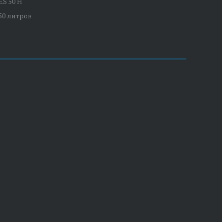
S 50 H
50 литров