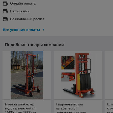
Онлайн оплата
Наличными
Безналичный расчет
Все условия оплаты
Подобные товары компании
Ручной штабелер
Гидравлический
Шт
гидравлический г/п
штабелер с
с э
1500кг, в/п 1600мм
электроподъемом,
пр