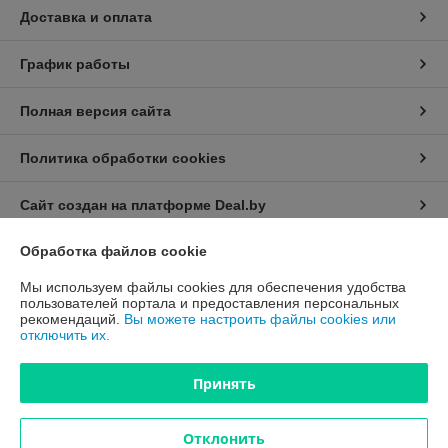
Доставка и оплата
График работы
Полная версия сайта
Политика обработки cookies
Сайт создан на платформе Deal.by
Обработка файлов cookie
Информация для покупателя
Мы используем файлы cookies для обеспечения удобства
Юридическое лицо:
Общество с ограниченной ответственностью
пользователей портала и предоставления персональных
"Акрадом"
рекомендаций.
Вы можете настроить файлы cookies или
РБ, г. Минск, ул. Красная 7, корп. 21, ком. 26
отключить их.
Регистрационный номер ЕГР: 192143333
Принять
УНП: 192143333
Регистрационный орган: Мингорисполком
Отклонить