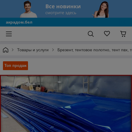
акрадом.бел
Товары и услуги
Брезент, тентовое полотно, тент пвх,
Топ продаж