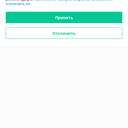
отключить их.
г. Минск
ул. Красная, д.7, корпус 21, комн. 26, Минск, Беларусь
Принять
Контакты
Показать весь график работы
Сегодня выходной
Отклонить
Отзывы о магазине
22 отзывов за всё время
Евгений
03.02.2026
Отлично
Отличный сервис!

Сначала консультация и помощь в выборе. Потом оформил заказ 
онлайн здесь и через день уже доставили. Спасибо Сергею за 
отличную работу и качественный товар
Покупатель
31.10.2025