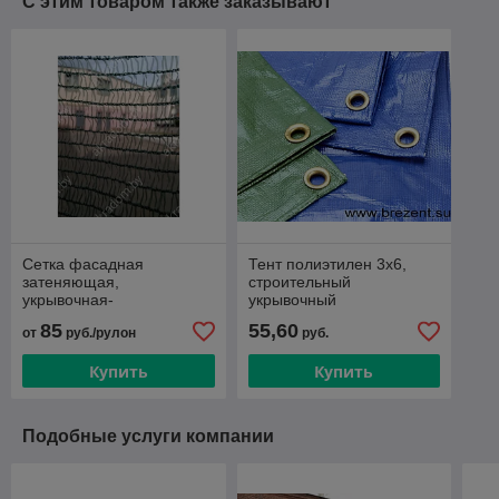
С этим товаром также заказывают
Сетка фасадная
Тент полиэтилен 3х6,
затеняющая,
строительный
укрывочная-
укрывочный
оградительная 2х50м,
85
55,60
от
руб./рулон
руб.
зеленая, плотность 35гр/
м2
Купить
Купить
Подобные услуги компании