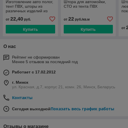
Изготовление авто полог,
Штора для автомойки,
Што
тент ПВХ, шторы из
СТО из тента ПВХ
люв
различных изделий из
пок
брезента, мешковины и
бре
22,40
22
от
руб.
от
руб./кв.м
технических тканей.
Быс
от
Купить
Купить
О нас
Рейтинг не сформирован
Менее 5 отзывов за последний год
Работает с 17.02.2012
г. Минск
ул. Красная, д.7, корпус 21, комн. 26, Минск, Беларусь
Контакты
Показать весь график работы
Сегодня выходной
Отзывы о магазине