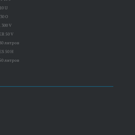
10 U
30 O
 300 V
R 50 V
80 литров
S 50 H
50 литров