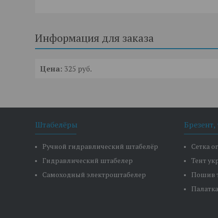
Информация для заказа
Цена:
325
руб.
Штабелёры
Брезент,
Ручной гидравлический штабелёр
Сетка о
Гидравлический штабелер
Тент у
Самоходный электроштабелер
Пошив 
Палатк