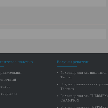
 тентовое полотно
Водонагреватели
градительная
Водонагреватель накопите
Termex
крывочный
Водонагреватель электриче
тентов
Thermex
а сварщика
Водонагреватель THERMEX 
CHAMPION
Водонагреватель THERMEX H